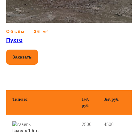
Объём — 36 м³
Пухто
Заказать
Тип/вес
1м³,
3м³,руб.
6м³
руб.
руб
2500
4500
65
Газель 1.5 т.