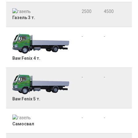
2500
4500
65
Газель 3 т.
-
-
80
Baw Fenix 4 т.
-
-
90
Baw Fenix 5 т.
-
-
от
Самосвал
90