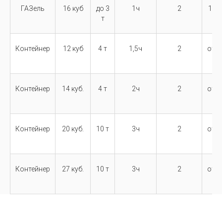
ГАЗель
16 куб
до 3
1ч
2
14 0
т
Контейнер
12 куб
4 т
1,5ч
2
от 1
Контейнер
14 куб.
4 т
2ч
2
от 2
Контейнер
20 куб.
10 т
3ч
2
от 2
Контейнер
27 куб.
10 т
3ч
2
от 2