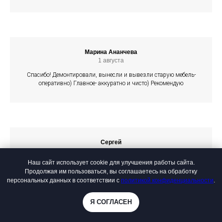
Марина Ананчева
1 августа
Спасибо! Демонтировали, вынесли и вывезли старую мебель-
оперативно) Главное- аккуратно и чисто) Рекомендую
Сергей
24 июля
Наш сайт использует cookie для улучшения работы сайта.
Забрали старую чугунную ванну, все в назначенный
Продолжая им пользоваться, вы соглашаетесь на обработку
промежуток времени, управились быстро.
персональных данных в соответствии с
политикой конфиденциальности
.
Я СОГЛАСЕН
Online