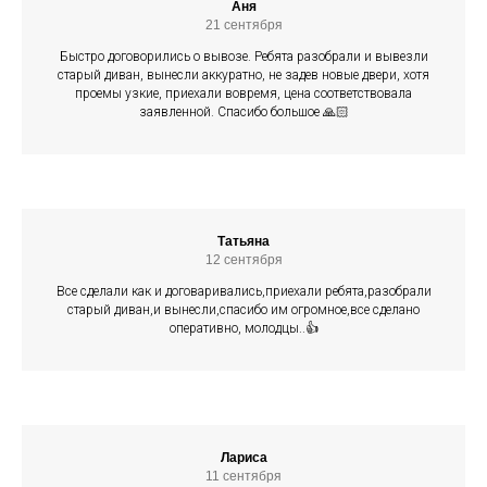
Аня
21 сентября
Быстро договорились о вывозе. Ребята разобрали и вывезли
старый диван, вынесли аккуратно, не задев новые двери, хотя
проемы узкие, приехали вовремя, цена соответствовала
заявленной. Спасибо большое 🙏🏻
Татьяна
12 сентября
Все сделали как и договаривались,приехали ребята,разобрали
старый диван,и вынесли,спасибо им огромное,все сделано
оперативно, молодцы..👍
Лариса
11 сентября