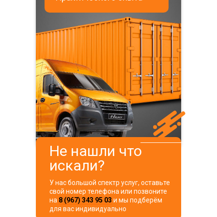
Не нашли что
искали?
У нас большой спектр услуг, оставьте
свой номер телефона или позвоните
на
8 (967) 343 95 03
и мы подберём
для вас индивидуально