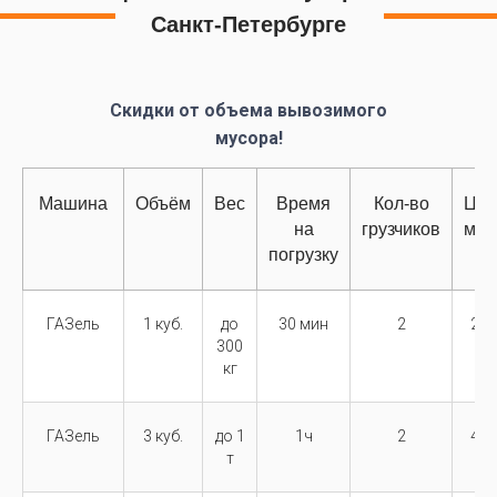
Санкт-Петербурге
Скидки от объема вывозимого
мусора!
Машина
Объём
Вес
Время
Кол-во
Цен
на
грузчиков
маш
погрузку
ГАЗель
1 куб.
до
30 мин
2
2 5
300
кг
ГАЗель
3 куб.
до 1
1ч
2
4 5
т