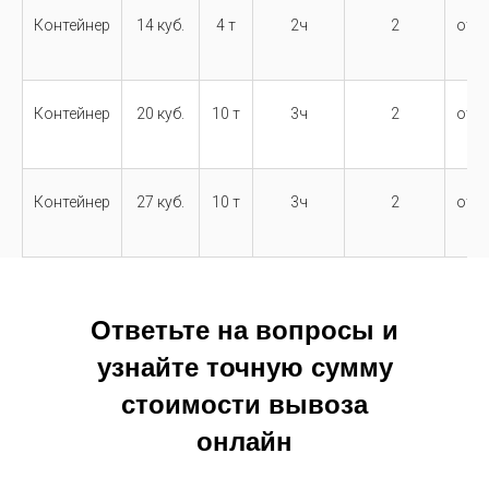
Контейнер
14 куб.
4 т
2ч
2
от 2
Контейнер
20 куб.
10 т
3ч
2
от 2
Контейнер
27 куб.
10 т
3ч
2
от 2
Ответьте на вопросы и
узнайте точную сумму
стоимости вывоза
онлайн