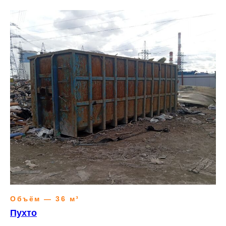
Объём — 36 м³
Пухто