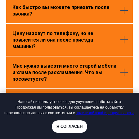
Как быстро вы можете приехать после
звонка?
Цену назовут по телефону, но не
повысится ли она после приезда
машины?
Мне нужно вывезти много старой мебели
и хлама после расхламления. Что вы
посоветуете?
Когда нужно оплачивать услугу?
Наш сайт использует cookie для улучшения работы сайта.
Продолжая им пользоваться, вы соглашаетесь на обработку
персональных данных в соответствии с
политикой конфиденциальности
.
Действуют ли у вас скидки на вывоз
мусора при расхламлении?
Я СОГЛАСЕН
Online