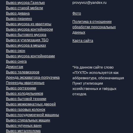
Вывоз мусора Газелью
provyvoz@yandex.ru
Вывоз старой мебели
Вывоз дивана
Фото
Вывоз пианино
Политика в отношении
Вывоз мусора из квартиры
обработки персональных
Вывоз мусора контейнером
данных
Вывоз бытового мусора
Вывоз и утилизация ТБО
Карта сайта
Вывоз мусора в мешках
Вывоз окон
Вывоз мусора контейнерами
Вывоз снега
Демонтаж
*На данном сайте слово
Вывоз телевизоров
«ПУХТО» используется как
Аренда экскаватора-погрузчика
аббревиатура, обозначающая
Переезды квартирные
Пункт утилизации
Вывоз оргтехники
хозяйственных и твёрдых
Вывоз холодильников
отходов.
Вывоз бытовой техники
Вывоз межкомнатных дверей
Вывоз газовых колонок
Вывоз посудомоечной машины
Вывоз стиральных машин
Вывоз чугунных ванн
Вывоз металлолома