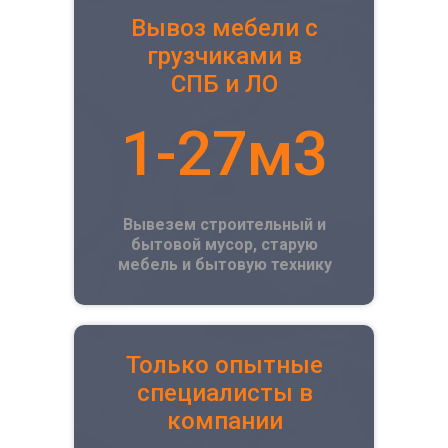
Вывоз мебели с
грузчиками в
СПБ и ЛО
1-27м3
Вывезем строительный и
бытовой мусор, старую
мебель и бытовую технику
Только опытные
специалисты в
компании