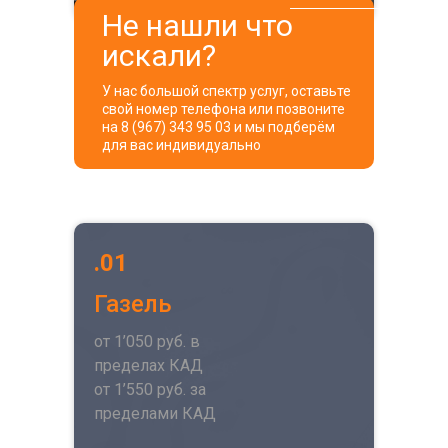
Не нашли что
искали?
У нас большой спектр услуг, оставьте
свой номер телефона или позвоните
на 8 (967) 343 95 03 и мы подберём
для вас индивидуально
.01
Газель
от 1’050 руб. в
пределах КАД
от 1’550 руб. за
пределами КАД