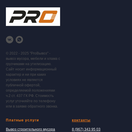
© 2022 - 2025 "ProВывоз" -
вывоз мусора, мебели и хлама с
грузчиками на утилизацию.
Сайт носит информационный
характер и ни при каких
условиях не является
публичной офертой,
определяемой положениями
ч.2 ст. 437 ГК РФ. Стоимость
услуг уточняйте по телефону
или в заявке обратного звонка.
Платные услуги
контакты
Вывоз строительного мусора
8 (967) 343 95 03