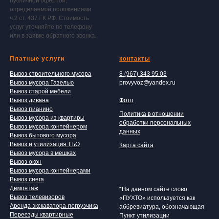
публичной офертой,
определяемой положениями
ч.2 ст. 437 ГК РФ. Стоимость
услуг уточняйте по телефону
или в заявке обратного звонка.
Платные услуги
контакты
Вывоз строительного мусора
8 (967) 343 95 03
Вывоз мусора Газелью
provyvoz@yandex.ru
Вывоз старой мебели
Вывоз дивана
Фото
Вывоз пианино
Политика в отношении
Вывоз мусора из квартиры
обработки персональных
Вывоз мусора контейнером
данных
Вывоз бытового мусора
Вывоз и утилизация ТБО
Карта сайта
Вывоз мусора в мешках
Вывоз окон
Вывоз мусора контейнерами
Вывоз снега
Демонтаж
*На данном сайте слово
Вывоз телевизоров
«ПУХТО» используется как
Аренда экскаватора-погрузчика
аббревиатура, обозначающая
Переезды квартирные
Пункт утилизации