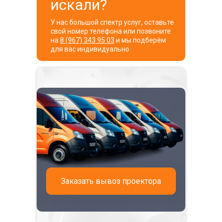
искали?
У нас большой спектр услуг, оставьте
свой номер телефона или позвоните
на
8 (967) 343 95 03
и мы подберём
для вас индивидуально
Заказать вывоз проектора