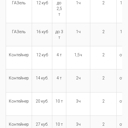
ГАЗель
12 куб
до
1ч
2
10 5
2,5
т
ГАЗель
16 куб
до 3
1ч
2
14 0
т
Контейнер
12 куб
4 т
1,5ч
2
от 1
Контейнер
14 куб.
4 т
2ч
2
от 2
Контейнер
20 куб.
10 т
3ч
2
от 2
Контейнер
27 куб.
10 т
3ч
2
от 2