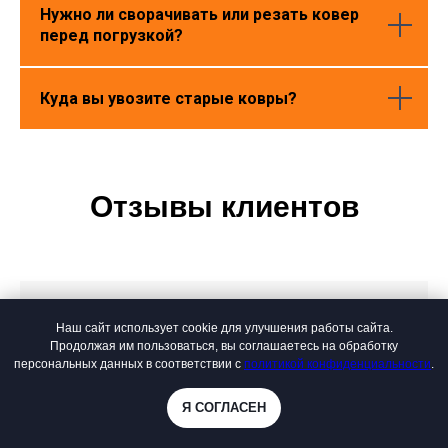
Нужно ли сворачивать или резать ковер
перед погрузкой?
Куда вы увозите старые ковры?
Отзывы клиентов
Елена
21 декабря
Наш сайт использует cookie для улучшения работы сайта.
Продолжая им пользоваться, вы соглашаетесь на обработку
Решили сделать косметический ремонт в комнате и поняли, что
персональных данных в соответствии с
политикой конфиденциальности
.
старый советский ковер на полу — главная проблема. Самой
вытащить его на улицу просто нереально: тяжелый, пыльный,
Я СОГЛАСЕН
да еще и на 4-м этаже без лифта. Позвонилагрузчикам: они не
Online
просто забрали ковер, но и помогли вынести его, хотя я
заказывала только вывоз. Огромное спасибо за скорость и