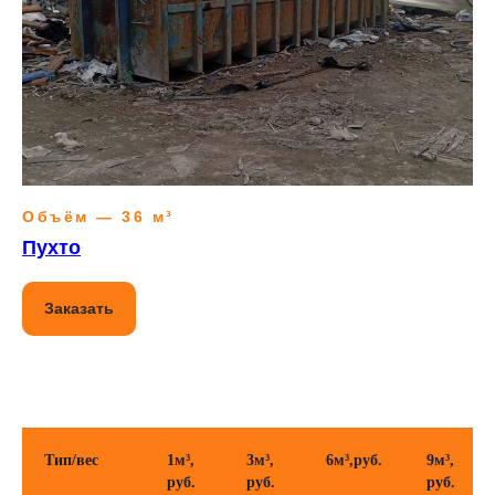
Объём — 36 м³
Пухто
Заказать
Тип/вес
1м³,
3м³,
6м³,руб.
9м³,
руб.
руб.
руб.