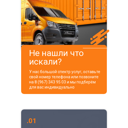
Не нашли что
искали?
У нас большой спектр услуг, оставьте
свой номер телефона или позвоните
на 8 (967) 343 95 03 и мы подберём
для вас индивидуально
.01