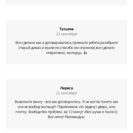
Татьяна
12 сентября
Все сделали как и договаривались,приехали ребята,разобрали
старый диван,и вынесли,спасибо им огромное,все сделано
оперативно, молодцы..👍
Лариса
11 сентября
Вывозили ванну - все как договорились. Я не могла понять как
они ее вообще вытащат! Переживала что заденут дверь, или
плитку. Вообще без проблем, за 10 минут «без шума и пыли»))
Все четко! Рекомендую.