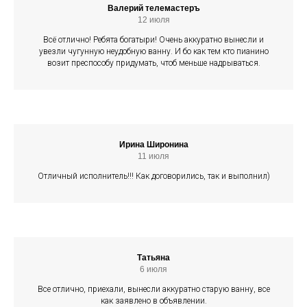
Валерий телемастеръ
12 июля
Всё отлично! Ребята богатыри! Очень аккуратно вынесли и
увезли чугунную неудобную ванну. И бо как тем кто пианино
возит преспособу придумать, чтоб меньше надрываться.
Ирина Широнина
11 июля
Отличный исполнитель!!! Как договорились, так и выполнил)
Татьяна
6 июля
Все отлично, приехали, вынесли аккуратно старую ванну, все
как заявлено в объявлении.