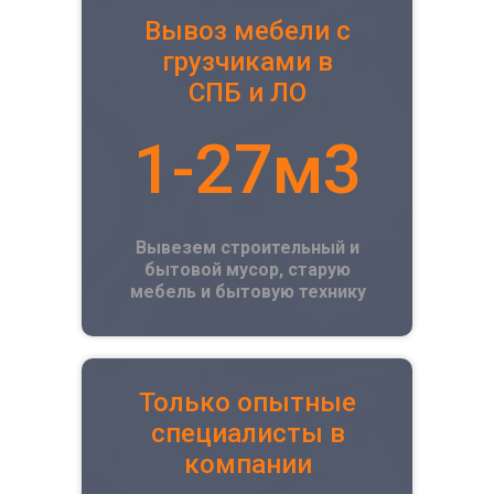
Вывоз мебели с
грузчиками в
СПБ и ЛО
1-27м3
Вывезем строительный и
бытовой мусор, старую
мебель и бытовую технику
Только опытные
специалисты в
компании