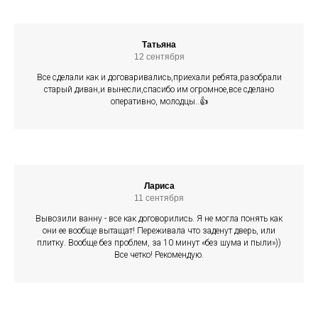
Татьяна
12 сентября
Все сделали как и договаривались,приехали ребята,разобрали
старый диван,и вынесли,спасибо им огромное,все сделано
оперативно, молодцы..👍
Лариса
11 сентября
Вывозили ванну - все как договорились. Я не могла понять как
они ее вообще вытащат! Переживала что заденут дверь, или
плитку. Вообще без проблем, за 10 минут «без шума и пыли»))
Все четко! Рекомендую.