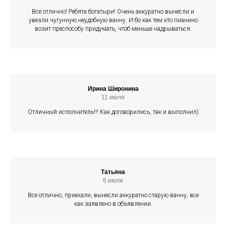
Всё отлично! Ребята богатыри! Очень аккуратно вынесли и
увезли чугунную неудобную ванну. И бо как тем кто пианино
возит преспособу придумать, чтоб меньше надрываться.
Ирина Широнина
11 июля
Отличный исполнитель!!! Как договорились, так и выполнил)
Татьяна
6 июля
Все отлично, приехали, вынесли аккуратно старую ванну, все
как заявлено в объявлении.