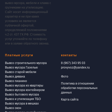
вывоз мусора, мебели и хлама с
грузчиками на утилизацию.
Сайт носит информационный
характер и ни при каких
условиях не является
публичной офертой,
определяемой положениями
ч.2 ст. 437 ГК РФ. Стоимость
услуг уточняйте по телефону
или в заявке обратного звонка.
Платные услуги
контакты
Вывоз строительного мусора
8 (967) 343 95 03
Вывоз мусора Газелью
provyvoz@yandex.ru
Вывоз старой мебели
Вывоз дивана
Фото
Вывоз пианино
Политика в отношении
Вывоз мусора из квартиры
обработки персональных
Вывоз мусора контейнером
данных
Вывоз бытового мусора
Вывоз и утилизация ТБО
Карта сайта
Вывоз мусора в мешках
Вывоз окон