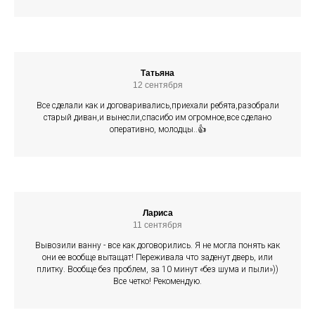
Татьяна
12 сентября
Все сделали как и договаривались,приехали ребята,разобрали
старый диван,и вынесли,спасибо им огромное,все сделано
оперативно, молодцы..👍
Лариса
11 сентября
Вывозили ванну - все как договорились. Я не могла понять как
они ее вообще вытащат! Переживала что заденут дверь, или
плитку. Вообще без проблем, за 10 минут «без шума и пыли»))
Все четко! Рекомендую.