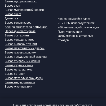
Вывоз мусора в мешках
Вывоз окон
Вывоз мусора контейнерами
Вывоз снега
Демонтаж
*На данном сайте слово
Вывоз телевизоров
«ПУХТО» используется как
Аренда экскаватора-погрузчика
аббревиатура, обозначающая
Переезды квартирные
Пункт утилизации
Вывоз оргтехники
хозяйственных и твёрдых
Вывоз холодильников
отходов.
Вывоз бытовой техники
Вывоз межкомнатных дверей
Вывоз газовых колонок
Вывоз посудомоечной машины
Вывоз стиральных машин
Вывоз чугунных ванн
Вывоз металлолома
Вывоз батарей
Вывоз металлической двери
Вывоз кондиционеров
Вывоз кухонных плит
Наш сайт использует cookie для улучшения работы сайта.