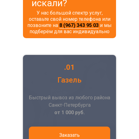
искали?
У нас большой спектр услуг,
оставьте свой номер телефона или
позвоните на
8 (967) 343 95 03
и мы
подберём для вас индивидуально
.01
Газель
Быстрый вывоз из любого района
Санкт-Петербурга
от 1 000 руб.
Заказать