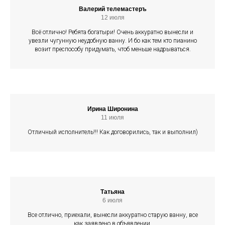
Валерий телемастеръ
12 июля
Всё отлично! Ребята богатыри! Очень аккуратно вынесли и
увезли чугунную неудобную ванну. И бо как тем кто пианино
возит преспособу придумать, чтоб меньше надрываться.
Ирина Широнина
11 июля
Отличный исполнитель!!! Как договорились, так и выполнил)
Татьяна
6 июля
Все отлично, приехали, вынесли аккуратно старую ванну, все
как заявлено в объявлении.