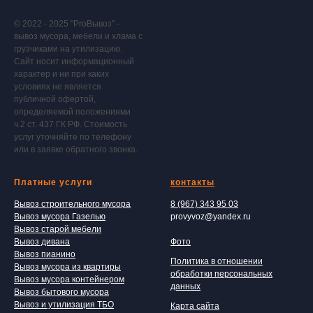
© 2022 - 2025 "ProВывоз" -
вывоз мусора, мебели и хлама с
грузчиками на утилизацию.
Сайт носит информационный
характер и ни при каких
условиях не является
публичной офертой,
определяемой положениями
ч.2 ст. 437 ГК РФ. Стоимость
услуг уточняйте по телефону
или в заявке обратного звонка.
Платные услуги
контакты
Вывоз строительного мусора
8 (967) 343 95 03
Вывоз мусора Газелью
provyvoz@yandex.ru
Вывоз старой мебели
Вывоз дивана
Фото
Вывоз пианино
Политика в отношении
Вывоз мусора из квартиры
обработки персональных
Вывоз мусора контейнером
данных
Вывоз бытового мусора
Вывоз и утилизация ТБО
Карта сайта