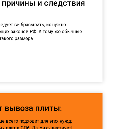
 причины и следствия
ледует выбрасывать, их нужно
ющих законов РФ. К тому же обычные
такого размера.
т вывоза плиты:
ше всего подходит для этих нужд:
х плит в СПб.
Да, он существует!