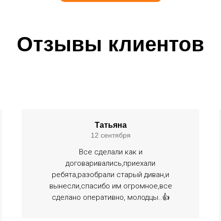
Отзывы клиентов
Татьяна
12 сентября
Все сделали как и
договаривались,приехали
ребята,разобрали старый диван,и
вынесли,спасибо им огромное,все
сделано оперативно, молодцы..👍