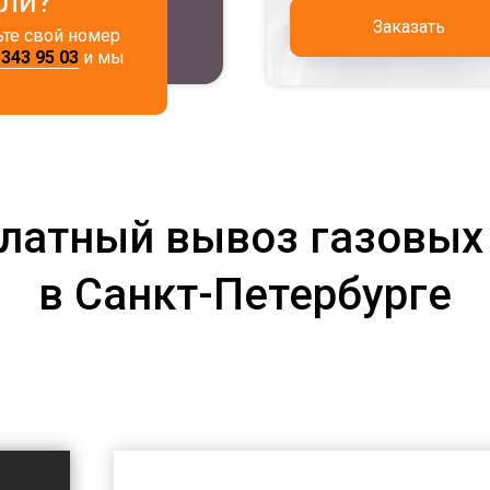
али?
Заказать
ьте свой номер
 343 95 03
и мы
латный вывоз газовых
в Санкт-Петербурге