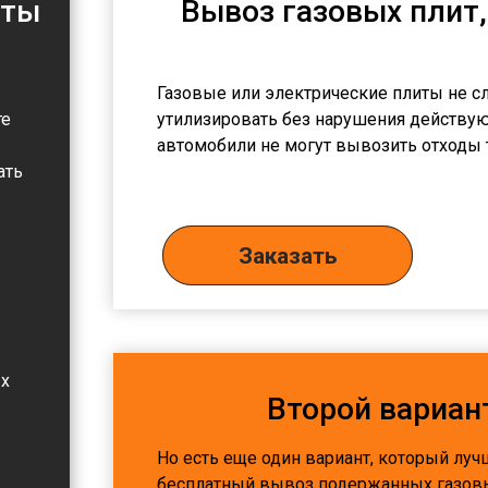
иты
Вывоз газовых плит,
Газовые или электрические плиты не с
те
утилизировать без нарушения действу
автомобили не могут вывозить отходы 
ать
Заказать
ых
Второй вариан
Но есть еще один вариант, который луч
бесплатный
вывоз подержанных газовы